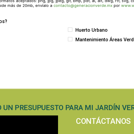
ormatos aceptados: png, jpg, jpeg, gif, bmp, pdf, ai, ait, dwg, rtf, svg, c
 mide más de 20mb, envíalo a
contacto@generacionverde.mx
por
www.w
mos?
Huerto Urbano
Mantenimiento Áreas Ver
 UN PRESUPUESTO PARA MI JARDÍN VE
CONTÁCTANOS