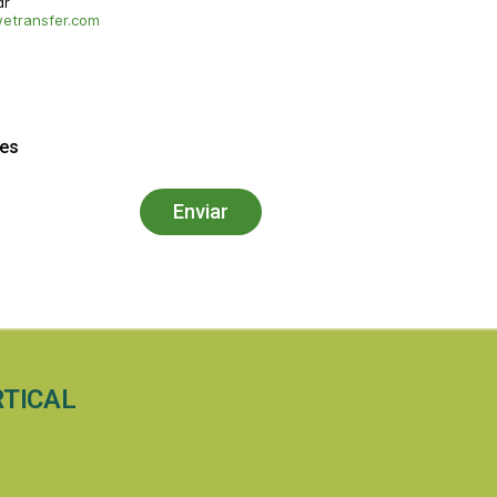
dr
etransfer.com
des
Enviar
RTICAL