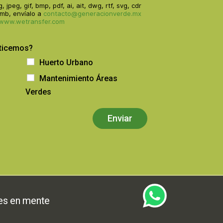
jpeg, gif, bmp, pdf, ai, ait, dwg, rtf, svg, cdr
0mb, envíalo a
contacto@generacionverde.mx
www.wetransfer.com
oticemos?
Huerto Urbano
Mantenimiento Áreas
Verdes
Enviar
aes en mente