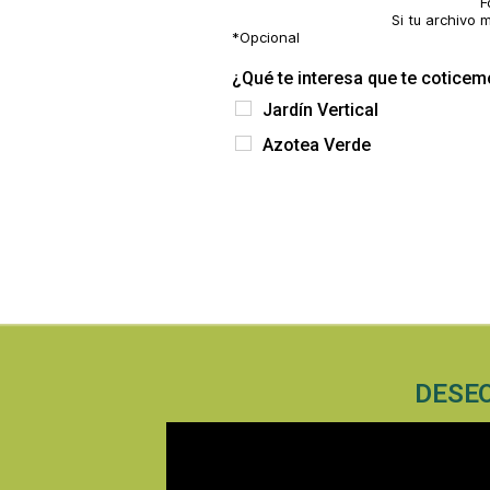
F
Si tu archivo
*Opcional
¿Qué te interesa que te cotice
Jardín Vertical
Azotea Verde
DESEO