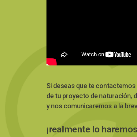
Si deseas que te contactemos 
de tu proyecto de naturación, 
y nos comunicaremos a la bre
¡realmente lo haremos