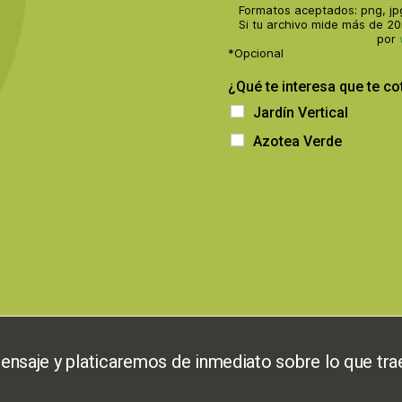
Formatos aceptados: png, jpg, 
Si tu archivo mide más de 2
por
*Opcional
¿Qué te interesa que te c
Jardín Vertical
Azotea Verde
nsaje y platicaremos de inmediato sobre lo que tr